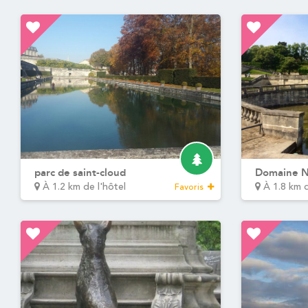
LES STUDIOS
SERVICES
VOTRE SÉJOUR
DETENTE & BIEN-ÊTR
PISCINE COUVERT
FITNESS
LOUNGE BAR
Les 