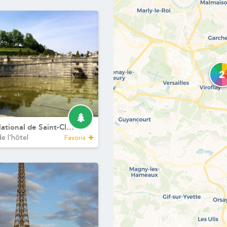
TOURISME
ACTUALITÉS
PHOTOS
CONTACT & ACCES
E
E
Jardins de Saint-Cloud
- 15 rue Dantan - 92210 Saint-Cloud - F
reception@lesjardinsdesaintcloud.fr
-
+33 1 41 12 32 00