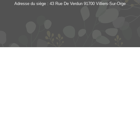
Adresse du siège : 43 Rue De Verdun 91700 Villiers-Sur-Orge
Les Jardins de Saint-Cloud
- 15 rue Dantan - 92210 Saint-Cloud - France
reception@lesjardinsdesaintcloud.fr
-
+33 1 41 12 32 00