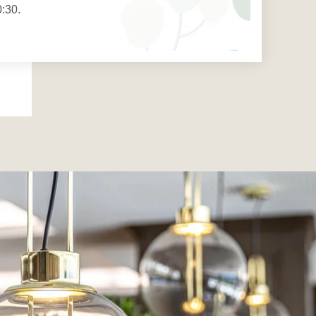
0:30.
O
rancia