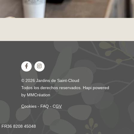
© 2026 Jardins de Saint-Cloud
Todos los derechos reservados.
Hapi
powered
by
MMCréation
C
ookies
-
FAQ
-
C
GV
rio FR36 8208 45048