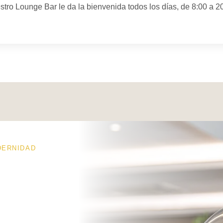
tro Lounge Bar le da la bienvenida todos los días, de 8:00 a 2
VISITAR PARIS
TURISMO
NOTICIAS
FOTOS
CONTACTO & ACCES
STAR
DERNIDAD
ardins de Saint-Cloud
- 15 rue Dantan - 92210 Saint-Cloud - F