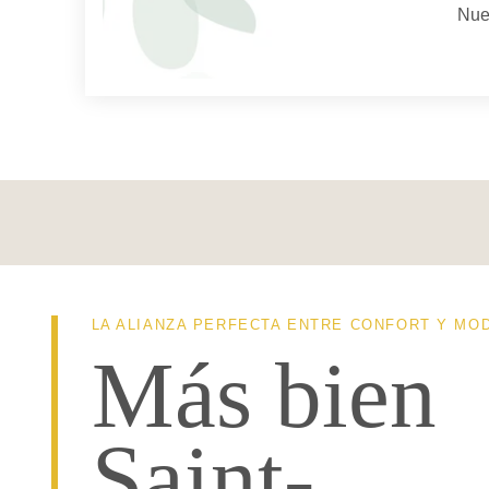
Nues
HOTEL
LOS ESTUDIOS
SERVICIOS
SU ESTANCIA
RELAJACION & BIENE
LA ALIANZA PERFECTA ENTRE CONFORT Y MO
PISCINA CUBIERTA
Más bien
FITNESS
LOUNGE BAR
Saint-
Les J