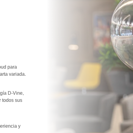
reception@lesjardinsdesaintcloud.fr
-
+33 1 41 12 32 00
oud para
arta variada.
ogía D-Vine,
r todos sus
eriencia y