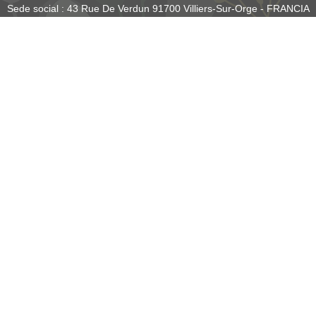
Sede social : 43 Rue De Verdun 91700 Villiers-Sur-Orge - FRANCIA