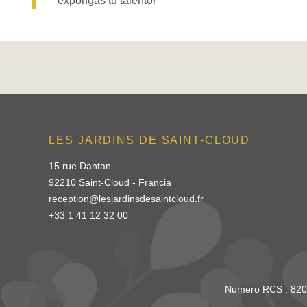
expongas tu talento!
LES JARDINS DE SAINT-CLOUD
15 rue Dantan
92210 Saint-Cloud - Francia
reception@lesjardinsdesaintcloud.fr
+33 1 41 12 32 00
Numero RCS : 820 8